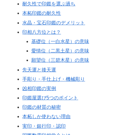
耐久性で印鑑を選ぶ過ち
本柘印鑑の耐久性
水晶・宝石印鑑のデメリット
印相八方位とは？
基礎位（一白水星）の意味
愛情位（二黒土星）の意味
願望位（三碧木星）の意味
先天運と後天運
手彫り・手仕上げ・機械彫り
凶相印鑑の実例
印鑑屋選び5つのポイント
印鑑の材質の秘密
本柘しか使わない理由
実印・銀行印・認印