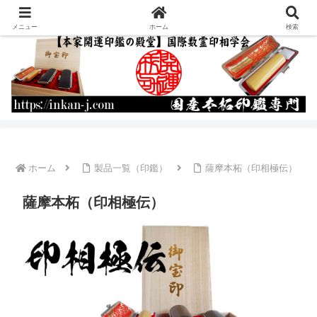
運命を書き換える開運印鑑の作成・通販
メニュー
ホーム
検索
ホーム
製品一覧（印鑑）
薩摩本柘（印相極伝）
薩摩本柘（印相極伝）