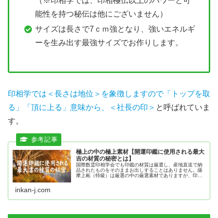
（※印相学では、印相極伝以上のパワーと可
能性を持つ秘伝は他にございません）
サイズは長さで7ｃｍ強となり、強いエネルギ
ーを生み出す最強サイズでお作りします。
印相学では＜長さは地位＞を象徴しますので「トップを取
る」「頂に上る」意味から、＜社長の印＞
と呼ばれていま
す。
極上の中の極上素材【開運印鑑に使用される最大
吉の材質の秘密とは】
国際数霊印相学会でも印鑑の材質は厳選し、産地直送で納
品されたものをそのままお出しすることはありません。薩
摩上柘（特級）は厳選の中の厳選素材でありますが、印相
極伝で使用する印材は既製品ではない寸法のため製材から
全て完全特注品となっております。
inkan-j.com