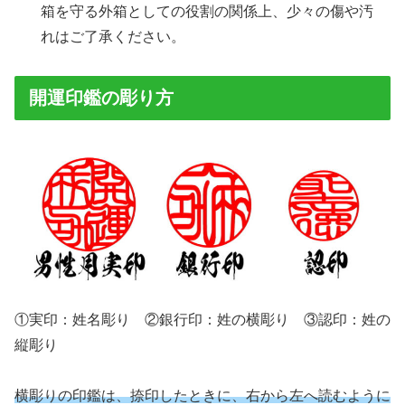
箱を守る外箱としての役割の関係上、少々の傷や汚
れはご了承ください。
開運印鑑の彫り方
①実印：姓名彫り ②銀行印：姓の横彫り ③認印：姓の
縦彫り
横彫りの印鑑は、捺印したときに、右から左へ読むように