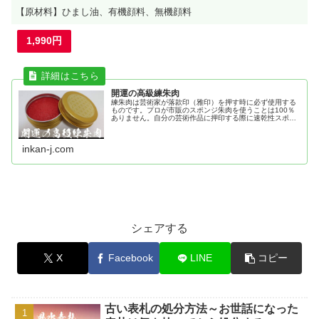
【原材料】ひまし油、有機顔料、無機顔料
1,990円
開運の高級練朱肉
練朱肉は芸術家が落款印（雅印）を押す時に必ず使用する
ものです。プロが市販のスポンジ朱肉を使うことは100％
ありません。自分の芸術作品に押印する際に速乾性スポン
ジ朱肉を使うと作品の品格が落ちるからです。開運印鑑の
効果も高めるためにもおすすめ。
inkan-j.com
シェアする
X
Facebook
LINE
コピー
古い表札の処分方法～お世話になった