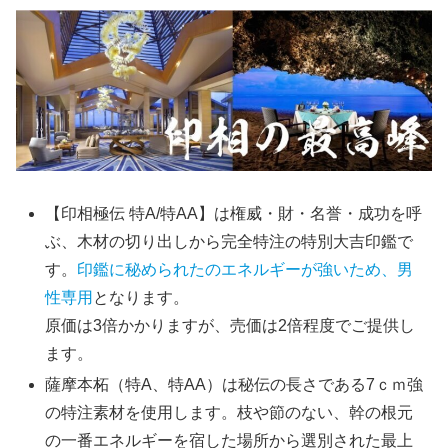
【印相極伝 特A/特AA】は権威・財・名誉・成功を呼
ぶ、木材の切り出しから完全特注の特別大吉印鑑で
す。
印鑑に秘められたのエネルギーが強いため、男
性専用
となります。
原価は3倍かかりますが、売価は2倍程度でご提供し
ます。
薩摩本柘（特A、特AA）は秘伝の長さである7ｃｍ強
の特注素材を使用します。枝や節のない、幹の根元
の一番エネルギーを宿した場所から選別された最上