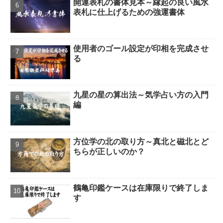
開運表札の書体見本～縁起の良い風水
表札に仕上げるための強運書体
使用者のゴール設定が印相を完成させ
る
九星の星の算出法～気学占い方の入門
編
方位学の北の取り方～真北と磁北とど
ちらが正しいのか？
鶴亀印鑑ケースは在庫限りで終了しま
す