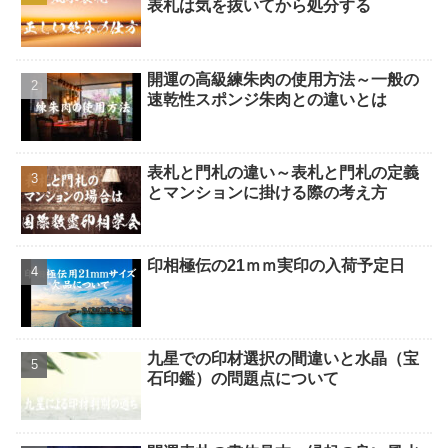
表札は気を抜いてから処分する
開運の高級練朱肉の使用方法～一般の
速乾性スポンジ朱肉との違いとは
表札と門札の違い～表札と門札の定義
とマンションに掛ける際の考え方
印相極伝の21ｍｍ実印の入荷予定日
九星での印材選択の間違いと水晶（宝
石印鑑）の問題点について