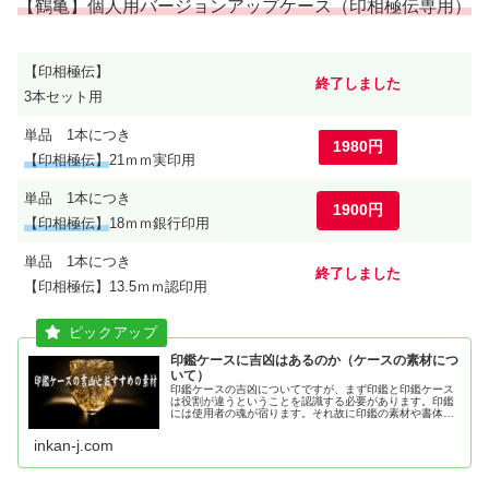
【鶴亀】個人用バージョンアップケース（印相極伝専用）
【印相極伝】
終了しました
3本セット用
単品 1本につき
1980円
【印相極伝】
21ｍｍ実印用
単品 1本につき
1900円
【印相極伝】
18ｍｍ銀行印用
単品 1本につき
終了しました
【印相極伝】13.5ｍｍ認印用
印鑑ケースに吉凶はあるのか（ケースの素材につ
いて）
印鑑ケースの吉凶についてですが、まず印鑑と印鑑ケース
は役割が違うということを認識する必要があります。印鑑
には使用者の魂が宿ります。それ故に印鑑の素材や書体の
【相】が運勢に影響するのです。だから国際数霊印相学会
では、天然素材の生きた印材である...
inkan-j.com