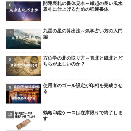
開運表札の書体見本～縁起の良い風水
表札に仕上げるための強運書体
九星の星の算出法～気学占い方の入門
編
方位学の北の取り方～真北と磁北とど
ちらが正しいのか？
使用者のゴール設定が印相を完成させ
る
鶴亀印鑑ケースは在庫限りで終了しま
す