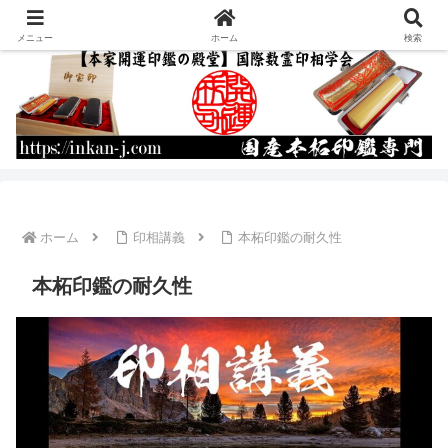
運命を書き換える開運印鑑の作成・通販
メニュー
ホーム
検索
ホーム
印相講義
本柘印鑑の耐久性
本柘印鑑の耐久性