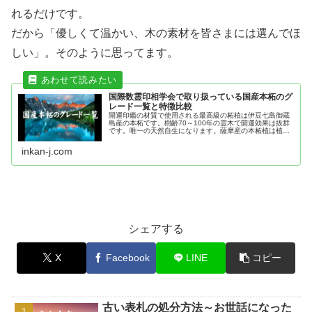
れるだけです。
だから「優しくて温かい、木の素材を皆さまには選んでほ
しい」。そのように思ってます。
国際数霊印相学会で取り扱っている国産本柘のグ
レード一覧と特徴比較
開運印鑑の材質で使用される最高級の柘植は伊豆七島御蔵
島産の本柘です。樹齢70～100年の霊木で開運効果は抜群
です。唯一の天然自生になります。薩摩産の本柘植は植林
材で農家の方は丁寧に育て、約15～30年の樹齢で出荷され
ます。御蔵本柘＞薩摩本柘
inkan-j.com
シェアする
X
Facebook
LINE
コピー
古い表札の処分方法～お世話になった