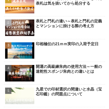
表札は気を抜いてから処分する
表札と門札の違い～表札と門札の定義
とマンションに掛ける際の考え方
印相極伝の21ｍｍ実印の入荷予定日
開運の高級練朱肉の使用方法～一般の
速乾性スポンジ朱肉との違いとは
九星での印材選択の間違いと水晶（宝
石印鑑）の問題点について