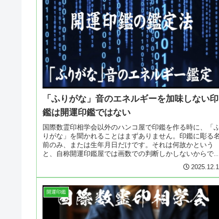
「ふりがな」音のエネルギーを加味しない印
鑑は開運印鑑ではない
国際数霊印相学会以外のハンコ屋で印鑑を作る時に、「
りがな」を聞かれることはまずありません。印鑑に彫る
前のみ、または生年月日だけです。それは何故かという
と、自称開運印鑑屋では画数での判断しかしないからで
り、さらに生年月日を聞かれても、実...
2025.12.
開運印鑑