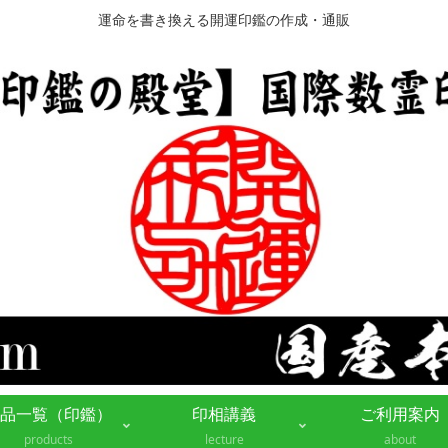
運命を書き換える開運印鑑の作成・通販
品一覧（印鑑）
印相講義
ご利用案内
products
lecture
about