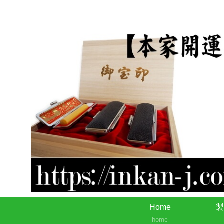
Home
製
home