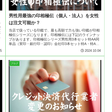
男性用最強の印相極伝（個人・法人）を女性
は注文可能か？
そ
だ
当店で扱っている印鑑で、最も高額で力も強い印鑑が印相
は
極伝シリーズになります。印相極伝には下記のラインナッ
っ
プがあります。印相極伝シリーズ男性用3本セット特AA同
単品（実印・銀行印・認印）会社印3本セット特A・特AA
同単品（代表者印・銀行印・角...
25
2024.10.04
ブログ