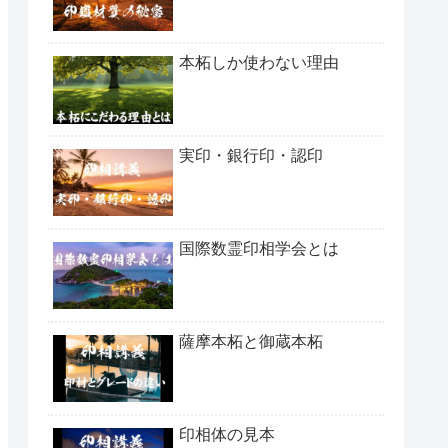
本柘しか使わない理由
実印・銀行印・認印
国際数霊印相学会とは
薩摩本柘と御蔵本柘
印相体の見本