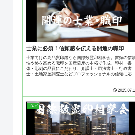
士業に必須！信頼感を伝える開運の職印
士業向けの高品質印鑑なら国際数霊印相学会。書類の信
性や格を高める職印を国産薩摩の本柘で作成。印材・書
体・彫刻の品質にこだわり、弁護士・司法書士・行政書
士・土地家屋調査士などプロフェッショナルの信頼に応
る仕上がり。信用を高め開運に導きます
2025.07.
ブログ