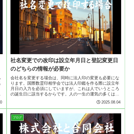
社名変更での改印は設立年月日と登記変更日
のどちらの情報が必要か
ふ
会社名を変更する場合は、同時に法人印の変更も必要にな
名
ります。国際数霊印相学会では法人印鑑を作る際に設立年
月日の入力を必須にしていますが、これは人でいうところ
あ
の誕生日に該当するからです。人の一生の運気の多くは誕
生日によって決まってきますが、会...
10
2025.08.04
ブログ