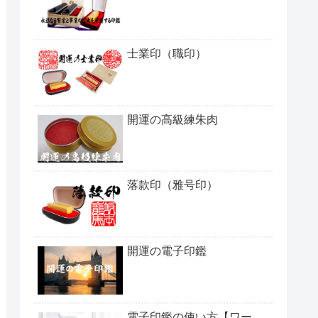
士業印（職印）
開運の高級練朱肉
落款印（雅号印）
開運の電子印鑑
電子印鑑の使い方【ワー