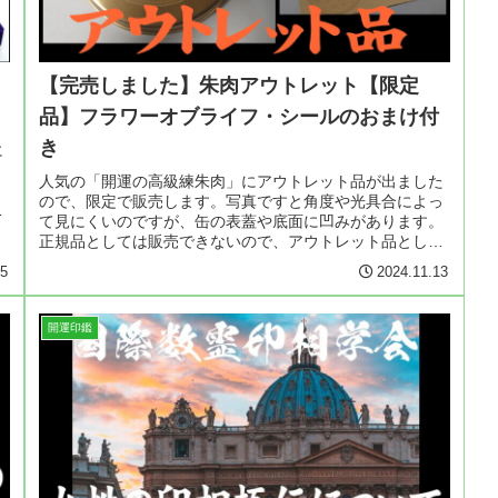
【完売しました】朱肉アウトレット【限定
品】フラワーオブライフ・シールのおまけ付
き
に
ま
人気の「開運の高級練朱肉」にアウトレット品が出ました
と
ので、限定で販売します。写真ですと角度や光具合によっ
思
て見にくいのですが、缶の表蓋や底面に凹みがあります。
正規品としては販売できないので、アウトレット品として
500円引き+おまけ付+送料無料...
15
2024.11.13
開運印鑑