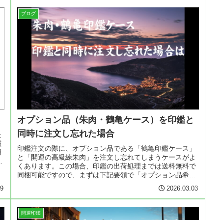
ブログ
オプション品（朱肉・鶴亀ケース）を印鑑と
同時に注文し忘れた場合
た
鑑
印鑑注文の際に、オプション品である「鶴亀印鑑ケース」
用
と「開運の高級練朱肉」を注文し忘れてしまうケースがよ
くあります。この場合、印鑑の出荷処理までは送料無料で
同梱可能ですので、まずは下記要領で「オプション品希
望」の旨、ご連絡をお願いします。追...
29
2026.03.03
開運印鑑