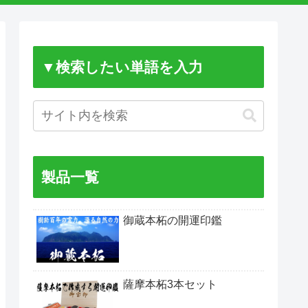
▼検索したい単語を入力
製品一覧
御蔵本柘の開運印鑑
薩摩本柘3本セット