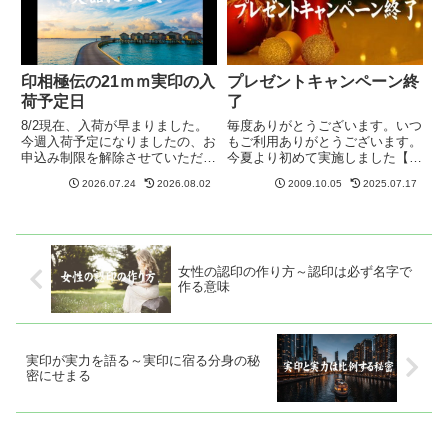
ご...
2...
印相極伝の21ｍｍ実印の入
プレゼントキャンペーン終
荷予定日
了
8/2現在、入荷が早まりました。
毎度ありがとうございます。いつ
今週入荷予定になりましたの、お
もご利用ありがとうございます。
申込み制限を解除させていただき
今夏より初めて実施しました【パ
ます。納期は約2－3週間となり
ワーストーン・ブレスレットのプ
2026.07.24
2026.08.02
2009.10.05
2025.07.17
ます。現在、会社印と男性用の印
レゼントキャンペーン】は大好評
相極伝用に使用している＜直径
のうちに終了させて頂きました。
21ｍｍサイズ＞の材料が品切れ
期間中は、たくさんのご注文を頂
となっています。ショッピング
き、誠にありがとうございまし
カ...
た...
女性の認印の作り方～認印は必ず名字で
作る意味
実印が実力を語る～実印に宿る分身の秘
密にせまる