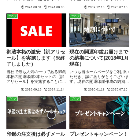
ル内リンクからご決済いただく
も休業となりますのでご注意下さ
2024.08.31
2024.09.08
2009.12.18
2025.07.16
「メール方式」のみの対応でし
い。年末年始の営業日について
た。しかし、この度ペイパルでオ
【国際数霊印相学会の休業日】
ブログ
ブログ
ンライン決済が可能になりました
2009年12月29日（火）～2010年1
ので紹介させていただきます。
月5日（火）まで印鑑の...
※P...
御蔵本柘の激安【訳アリセ
現在の開運印鑑お届けまで
ール】を実施します（※終
の納期について(2018年1月
了しました）
現在）
当社で最も人気の一つである御蔵
いつも当ホームページをご利用い
本柘の開運印鑑3本セットの【訳
ただき、誠にありがとうございま
アリセール】を実施することにな
す。現在の開運印鑑作成の納期に
りました。2019/9/26に全て完売
ついてですが、この時期は年末年
2019.09.19
2024.11.14
2010.01.18
2025.07.15
しました。今後の予定は今のとこ
始やその後の連休も重なり、納期
ろございません。訳アリセール品
にも変動が出ております。また新
ブログ
ブログ
とは御蔵本柘は天然自生の樹木で
年は3～4月の新年度と同じく、
す。いわゆる野生の木で...
一年のうちでも最も印鑑が売れ
る...
印鑑の注文後は必ずメール
プレゼントキャンペーン！