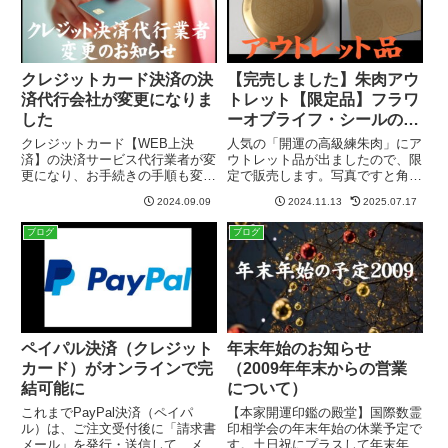
クレジットカード決済の決
【完売しました】朱肉アウ
済代行会社が変更になりま
トレット【限定品】フラワ
した
ーオブライフ・シールのお
まけ付き
クレジットカード【WEB上決
人気の「開運の高級練朱肉」にア
済】の決済サービス代行業者が変
ウトレット品が出ましたので、限
更になり、お手続きの手順も変わ
定で販売します。写真ですと角度
りましたのでお伝えします。SBI
や光具合によって見にくいのです
2024.09.09
2024.11.13
2025.07.17
グループのZEUS決済に変更これ
が、缶の表蓋や底面に凹みがあり
まではクレジットカード【WEB
ます。正規品としては販売できな
ブログ
ブログ
上決済】のサービス代行業者に
いので、アウトレット品として
「ASJペイメント」を使用して...
500円引き+おまけ付+送料無料...
ペイパル決済（クレジット
年末年始のお知らせ
カード）がオンラインで完
（2009年年末からの営業
結可能に
について）
これまでPayPal決済（ペイパ
【本家開運印鑑の殿堂】国際数霊
ル）は、ご注文受付後に「請求書
印相学会の年末年始の休業予定で
メール」を発行・送信して、メー
す。土日祝にプラスして年末年始