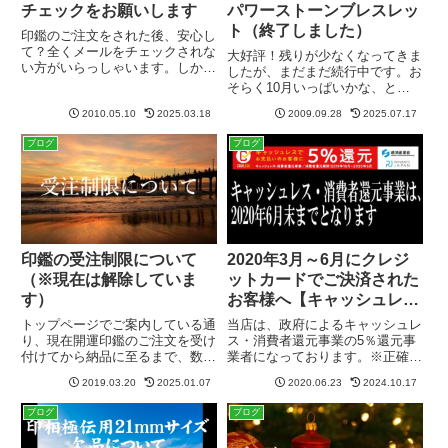
チェックをお願いします
パワーストーンブレスレッ
ト（終了しました）
印鑑のご注文をされた後、安心し
て？全くメールをチェックされな
大好評！残りが少なくなってきま
い方がいらっしゃいます。しかし
したが、まだまだ続行中です。お
よく見ると、難しい名前なのにふ
そらく10月いっぱいかな、とい
りがなが未記入だったり、肝心の
う状況ですが、なくなり次第終了
生年月日が書いてなかったりと、
2010.05.10
2025.03.18
2009.09.28
2025.07.17
します。個人用開運印鑑3本セッ
こちらから確認のメールを出す場
トを新規にお買い上げの方全員に
ブログ
ブログ
合が多々あります。現在は「ふ
無料でお渡しします。（単品は対
り...
象外となります）プレゼントの
詳...
印鑑の受注制限について
2020年3月～6月にクレジ
（※現在は解除していま
ットカードでご決済された
す）
お客様へ【キャッシュレス
5％還元の件】
トップページでご案内している通
当店は、政府によるキャッシュレ
り、現在開運印鑑のご注文を受け
ス・消費者還元事業の5％還元事
付けてから納品に至るまで、数カ
業者になっております。※正確に
月以上の日数を頂いております。
は当店が利用している決済代行会
2019.03.20
2025.01.07
2020.06.23
2024.10.17
（ブログ執筆時点。最新情報はト
社が還元事業者になっています。
ップページでご確認お願い致しま
キャッシュレス・消費者還元事業
ブログ
ブログ
す）これは開運印鑑を作るのに3
によるキャッシュバックは、
か月とかかかるわけではなく、
2020年6月末で終了しました。