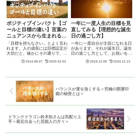
ポジティブインパクト【ゴ
一年に一度人生の目標を見
ールと目標の違い】言葉の
直してみる【理想的な誕生
ニュアンスから生まれるも
日の過ごし方】
の
「目標を持ちなさい」とよく言わ
一年に一度自分が主役になれる日
れます。人の成長には目標設定が
があります。それが誕生日。誕生
大切だと。確かにその通りで、進
日の過ごし方として、お祝いをし
むべき道がハッキリしない状況で
てもらうだけでなく一人の時間を
2014.08.07
2025.02.03
2019.12.06
2024.11.13
は、どこに行けばいいのか、何を
設けるといいでしょう。自分自身
すればいいのか分からないです
を静かにみつめてみる時間を持つ
し、適当に生きていて幸運が向こ
ことで、人生の真のゴールが目覚
うから都合よくやってくる確立も
めることも珍しくありません。
大...
バランスが運を強くする＜究極の開運印
鑑の秘密とは＞
ドランクドラゴン鈴木拓さんは気配り上
手＜最近出会った芸能人の方々＞