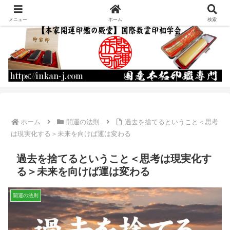
運命を書き換える開運印鑑の作成・通販
メニュー
ホーム
検索
ホーム
開運の法則
過去を捨てるということ＜思考
は現実化する＞未来を向けば運は変わる
過去を捨てるということ＜思考は現実化す
る＞未来を向けば運は変わる
開運の法則