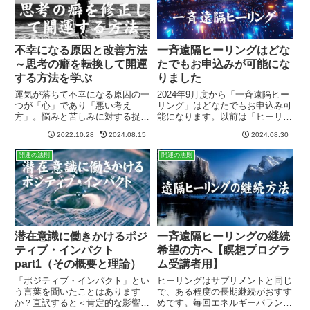
不幸になる原因と改善方法
一斉遠隔ヒーリングはどな
～思考の癖を転換して開運
たでもお申込みが可能にな
する方法を学ぶ
りました
運気が落ちて不幸になる原因の一
2024年9月度から「一斉遠隔ヒー
つが「心」であり「悪い考え
リング」はどなたでもお申込み可
方」。悩みと苦しみに対する捉え
能になります。以前は「ヒーリン
方とリカバリーの方法が分かれ
グ瞑想プログラム」受講者のみを
2022.10.28
2024.08.15
2024.08.30
ば、心と気持ちの転換ができま
対象に行ってきましたが、今後は
す。その一つが瞑想。思考をクリ
申込資格は問いません。また、以
開運の法則
開運の法則
アにして無意識世界をクリーニン
前からのご要望にお応えし、本人
グすると運命も変わり始めます。
以外のお申込みも受け付ける...
潜在意識に働きかけるポジ
一斉遠隔ヒーリングの継続
ティブ・インパクト
希望の方へ【瞑想プログラ
part1（その概要と理論）
ム受講者用】
「ポジティブ・インパクト」とい
ヒーリングはサプリメントと同じ
う言葉を聞いたことはあります
で、ある程度の長期継続がおすす
か？直訳すると＜肯定的な影響＞
めです。毎回エネルギーバランス