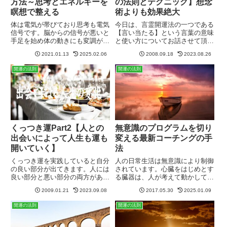
方法～思考とエネルギーを
の法則とテクニック】想念
瞑想で整える
術よりも効果絶大
体は電気が帯びており思考も電気
今日は、言霊開運法の一つである
信号です。脳からの信号が悪いと
【言い当たる】という言葉の意味
手足を始め体の動きにも変調が現
と使い方についてお話させて頂き
れます。これがスランプでスポー
ます。言葉には霊力がありますの
2021.01.13
2025.02.06
2008.09.18
2023.08.26
ツをしていてもパフォーマンスに
で、話す一つ一つの音には、物事
悪影響が出てきます。病気やスラ
を具現化する力が内在していま
開運の法則
開運の法則
ンプの原因のネガティブ電気信号
す。それを応用した法則が【言い
で瞑想で消すことが出来ます。
当たる】という言葉であります。
くっつき運Part2【人との
無意識のプログラムを切り
出会いによって人生も運も
変える最新コーチングの手
開いていく】
法
くっつき運を実践していると自分
人の日常生活は無意識により制御
の良い部分が出てきます。人には
されています。心臓をはじめとす
良い部分と悪い部分の両方があり
る臓器は、人が考えて動かしてい
ますが、お付き合いの外的要因に
るものではなく、無意識の支配下
2009.01.21
2023.09.08
2017.05.30
2025.01.09
よって引き出されます。自分自身
にあります。また何気なく過ごし
の本来の才能、埋もれていた関心
ているようでもほとんどの言動も
開運の法則
開運の法則
事、興味といったものが外的要因
無意識の状態で動いています。そ
によって引き出されます。
の人の癖、というべきでしょう
か...