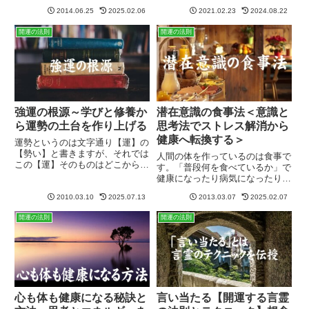
とか＜プラスの影響＞、＜プラス
の調整や免疫力の強化、高次元抽
2014.06.25
2025.02.06
2021.02.23
2024.08.22
効果＞みたいな感じですが、ここ
象エネルギーの付与、過去に外部
では私が開発実践し、かつ人を導
から受けたマイナスエネルギーの
開運の法則
開運の法則
く時に使う「開運メソッド」の総
浄化、自分で蓄積したマイナスエ
称とご理解ください。ポジティブ
ネルギーの浄化等行っています。
イ...
強運の根源～学びと修養か
潜在意識の食事法＜意識と
ら運勢の土台を作り上げる
思考法でストレス解消から
健康へ転換する＞
運勢というのは文字通り【運】の
【勢い】と書きますが、それでは
人間の体を作っているのは食事で
この【運】そのものはどこから来
す。「普段何を食べているか」で
るのでしょうか？これは何もない
健康になったり病気になったりす
ところから湧き出てくるものでも
ることは否定できません。化学成
ありませんし、生まれた瞬間に全
2010.03.10
2025.07.13
2013.03.07
2025.02.07
分・食品添加物や農薬たっぷりの
ての人に平等に与えられているも
食事、酸化した悪い油を日常的に
開運の法則
開運の法則
のでもありません。はっきりと
たくさん採れば、それだけ病気の
言...
リスクは高まります。ストレス
も...
心も体も健康になる秘訣と
言い当たる【開運する言霊