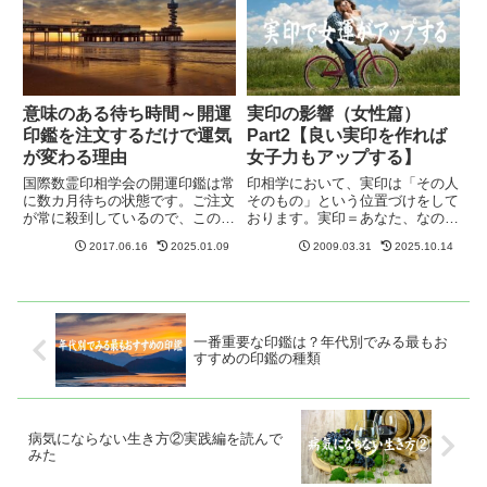
り、さらに生年月日を聞かれて
きるのか？」と驚くばかりです。
も、実...
国...
意味のある待ち時間～開運
実印の影響（女性篇）
印鑑を注文するだけで運気
Part2【良い実印を作れば
が変わる理由
女子力もアップする】
国際数霊印相学会の開運印鑑は常
印相学において、実印は「その人
に数カ月待ちの状態です。ご注文
そのもの」という位置づけをして
が常に殺到しているので、この先
おります。実印＝あなた、なので
もこのような状態が続くようで
す。ということは、銀行印や認印
2017.06.16
2025.01.09
2009.03.31
2025.10.14
す。いろいろと紹介されたり、口
に比べて影響力が強い、というこ
コミでも相当伝わっておりますの
とができます。よくあるのが、お
で、大変ありがたく光栄でありま
客様で夫婦で揃える場合に、旦那
すが、その分お客様には長くお待
様の印鑑は3本セットなのに、
ち...
奥...
一番重要な印鑑は？年代別でみる最もお
すすめの印鑑の種類
病気にならない生き方②実践編を読んで
みた