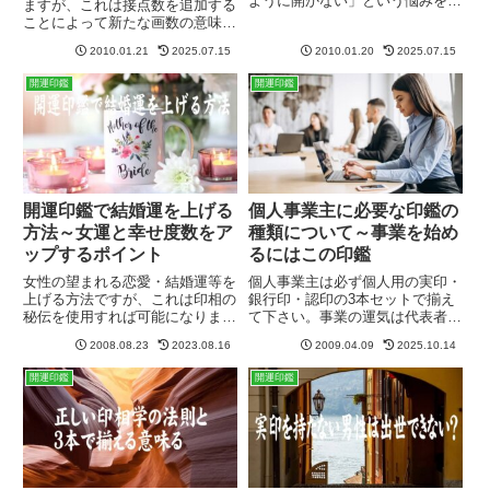
ように開かない」という悩みをお
ますが、これは接点数を追加する
持ちの方がおられました。その
ことによって新たな画数の意味を
後、親子で印鑑を購入されたので
表す方法です。つまり、印鑑のフ
すが、お子様の数霊を調べるとそ
2010.01.21
2025.07.15
2010.01.20
2025.07.15
チと書体が交わる接点を接点数と
れほど運勢は悪くない。そこで今
呼び、この接点数を1画と表しま
開運印鑑
開運印鑑
度は奥様の方を鑑定してみると、
す。例えば13画をもともと持っ
子...
ている画数があったとして、１
カ...
開運印鑑で結婚運を上げる
個人事業主に必要な印鑑の
方法～女運と幸せ度数をア
種類について～事業を始め
ップするポイント
るにはこの印鑑
女性の望まれる恋愛・結婚運等を
個人事業主は必ず個人用の実印・
上げる方法ですが、これは印相の
銀行印・認印の3本セットで揃え
秘伝を使用すれば可能になりま
て下さい。事業の運気は代表者の
す。印相には女性の幸せに関する
運気と連動していますので、印鑑
2008.08.23
2023.08.16
2009.04.09
2025.10.14
ポイント（ツボ）がありまして、
で運勢の土台をしっかりと構築す
ズバリそこにエネルギーを集中さ
る必要があります。しかし、事業
開運印鑑
開運印鑑
せる彫り方をすればその運気を強
が大きくなり、人を雇う場合は実
く押し出すことが可能になりま
印もあった方が良いでしょう。
す。