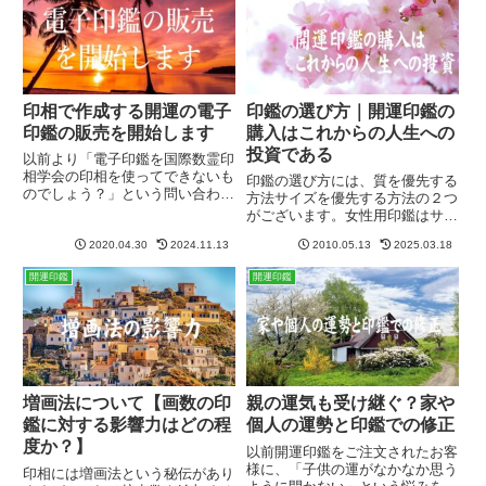
印相で作成する開運の電子
印鑑の選び方｜開運印鑑の
印鑑の販売を開始します
購入はこれからの人生への
投資である
以前より「電子印鑑を国際数霊印
相学会の印相を使ってできないも
印鑑の選び方には、質を優先する
のでしょう？」という問い合わせ
方法サイズを優先する方法の２つ
を、何人ものお客様よりいただい
がございます。女性用印鑑はサイ
ておりました。今まではそのよう
ズの組み合わせが一つですので、
な予定はなかったのですが、ここ
2020.04.30
2024.11.13
2010.05.13
2025.03.18
薩摩上柘（特級）か御蔵本柘か、
にきてテレワークや在宅勤務が増
の二つしか選択肢がありません
開運印鑑
開運印鑑
え、また時代とともにコンピュ
が、男性用はサイズがたくさんあ
ー...
りますので、迷っておられる方も
大...
増画法について【画数の印
親の運気も受け継ぐ？家や
鑑に対する影響力はどの程
個人の運勢と印鑑での修正
度か？】
以前開運印鑑をご注文されたお客
様に、「子供の運がなかなか思う
印相には増画法という秘伝があり