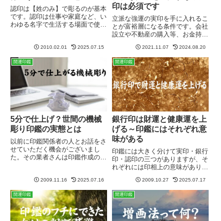
印は必須です
認印は【姓のみ】で彫るのが基本
です。認印は仕事や家庭など、い
立派な強運の実印を手に入れるこ
わゆる名字で生活する場面で使う
とが富裕層になる条件です。会社
印鑑ですので、姓のみが一番ピタ
設立や不動産の購入等、お金持ち
リとくるのです。例えば宅急便の
が新たにお金を増やすのに必要な
受け取り印の捺印に「名前のみの
2010.02.01
2025.07.15
2021.11.07
2024.08.20
事業には必ず実印が必要であり、
はんこ」って変ですよね？仕事で
実印がないということはその世界
開運印鑑
開運印鑑
も書類の欄に【京子】なんて捺
に入るスタートラインにすら立っ
印...
ていないことを意味します。
5分で仕上げ？世間の機械
銀行印は財運と健康運を上
彫り印鑑の実態とは
げる～印鑑にはそれぞれ意
味がある
以前に印鑑関係者の人とお話をさ
せていただく機会がございまし
印鑑には大きく分けて実印・銀行
た。その業者さんは印鑑作成の彫
印・認印の三つがありますが、そ
刻マシーン（機械彫り）も販売し
れぞれには印相上の意味があり、
ておりまして、私が「印影（書
その意味(象意）の特徴を最大限
体）の製作にものすごく時間を費
2009.11.16
2025.07.16
2009.10.27
2025.07.17
に発揮するために数霊による寸法
やしている」という話をしたらと
が決められています。何でもよい
開運印鑑
開運印鑑
ても驚いておりました。あっとい
訳ではございません。さらには彫
う間...
り方にも規則があるものです。
銀...