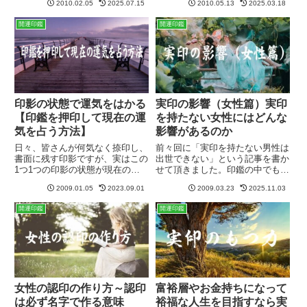
2010.02.05
2025.07.15
2010.05.13
2025.03.18
人も多いのです。例えば水晶やチ
薩摩上柘（特級）か御蔵本柘か、
タンの印鑑を持てば、明らかに不
の二つしか選択肢がありません
開運印鑑
開運印鑑
運が襲うので「何となく何かおか
が、男性用はサイズがたくさんあ
しい」と気づくのですが、三文
りますので、迷っておられる方も
判...
大...
印影の状態で運気をはかる
実印の影響（女性篇）実印
【印鑑を押印して現在の運
を持たない女性にはどんな
気を占う方法】
影響があるのか
日々、皆さんが何気なく捺印し、
前々回に「実印を持たない男性は
書面に残す印影ですが、実はこの
出世できない」という記事を書か
1つ1つの印影の状態が現在の皆
せて頂きました。印鑑の中でも実
さんの運気の状況を表しているの
印は一番運勢に影響を及ぼす最大
2009.01.05
2023.09.01
2009.03.23
2025.11.03
です。このページでは印鑑を押し
重要アイテムであります。その実
て、印影の濃淡やかすれなどか
印を持たないということは、実印
開運印鑑
開運印鑑
ら、今現在の自分自身の運勢の状
の持つエネルギーが欠如するとい
態を占う方法を紹介します。
うことなのです。ところで男性
が...
女性の認印の作り方～認印
富裕層やお金持ちになって
は必ず名字で作る意味
裕福な人生を目指すなら実