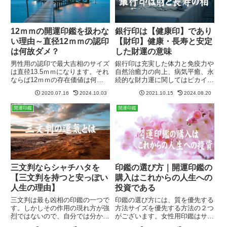
12ｍｍの開運印鑑を扱わな
銀行印は【健康印】であり
い理由～直径12ｍｍの認印
【財印】健康・長寿と安定
は何故ダメ？
した財運の意味
男性用の認印で最大吉相のサイズ
銀行印は充実した体力と免疫力や
は直径13.5ｍｍになります。それ
自然治癒力の向上、病気平癒、永
ならば12ｍｍの存在価値は何な
続的な財力運に関してはピカイチ
のでしょうか？13.5ｍｍの認印は
です。太く長く生き続け、長期的
2020.07.16
2024.10.03
2021.10.15
2024.08.20
明らかに立派で風格があり目立ち
にエネルギッシュに人生を謳歌
ます。誰が見ても立派です。よっ
し、同時に豊かな地に根ざした安
開運印鑑
開運印鑑
て認印のサイズは13.5ｍｍの一択
定感のある永続した財運パワーを
でいいと言えます。
得るための印鑑になります。
三文判ならシャチハタを
印鑑の選び方｜開運印鑑の
【三文判を持つと安っぽい
購入はこれからの人生への
人生の理由】
投資である
三文判は最も凶相の印鑑の一つで
印鑑の選び方には、質を優先する
す。しかしその作用の現れ方が強
方法サイズを優先する方法の２つ
烈ではないので、自分では分から
がございます。女性用印鑑はサイ
ないまま不運な人生を送っている
ズの組み合わせが一つですので、