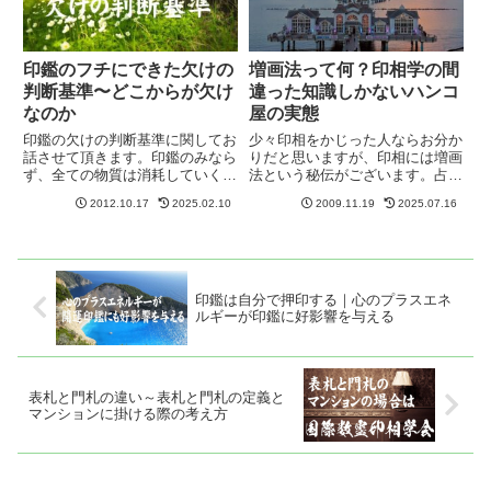
印鑑のフチにできた欠けの
増画法って何？印相学の間
判断基準〜どこからが欠け
違った知識しかないハンコ
なのか
屋の実態
印鑑の欠けの判断基準に関してお
少々印相をかじった人ならお分か
話させて頂きます。印鑑のみなら
りだと思いますが、印相には増画
ず、全ての物質は消耗していくも
法という秘伝がございます。占い
のですので、印鑑も押印を重ねる
を観た後に高額な印鑑を売りつけ
2012.10.17
2025.02.10
2009.11.19
2025.07.16
うちに磨耗するのは当然のことで
る印鑑商法では、この増画法を
す。特に本柘は木ですので、欠け
「画数転換」として大々的に宣伝
なくても徐々に磨り減ってくる場
しています。これは印鑑のフチと
合があります。ただしこの若干
書体の交わる接触点を1画として
の...
数...
印鑑は自分で押印する｜心のプラスエネ
ルギーが印鑑に好影響を与える
表札と門札の違い～表札と門札の定義と
マンションに掛ける際の考え方