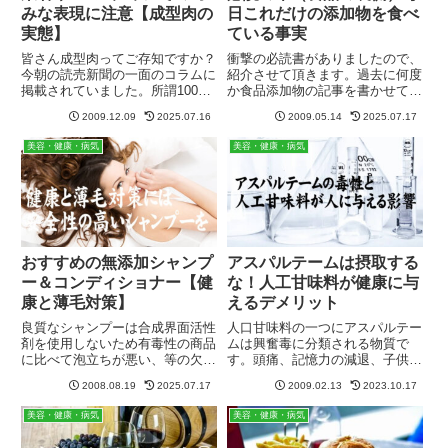
みな表現に注意【成型肉の
日これだけの添加物を食べ
実態】
ている事実
皆さん成型肉ってご存知ですか？
衝撃の必読書がありましたので、
今朝の読売新聞の一面のコラムに
紹介させて頂きます。過去に何度
掲載されていました。所謂100％
か食品添加物の記事を書かせて頂
でない加工した肉のことで、最近
きましたが、添加物製造会社の元
2009.12.09
2025.07.16
2009.05.14
2025.07.17
ではステーキレストランのペッパ
トップセールスマンが明かした、
ーランチでのＯ157食中毒で有名
「食品の裏側」というベストセラ
美容・健康・病気
美容・健康・病気
になりました。成型肉の実態細か
ー書籍がありますので、是非読ん
いクズ肉や内臓肉、一般では...
で頂きたく紹介いたします。食
品...
おすすめの無添加シャンプ
アスパルテームは摂取する
ー＆コンディショナー【健
な！人工甘味料が健康に与
康と薄毛対策】
えるデメリット
良質なシャンプーは合成界面活性
人口甘味料の一つにアスパルテー
剤を使用しないため有毒性の商品
ムは興奮毒に分類される物質で
に比べて泡立ちが悪い、等の欠点
す。頭痛、記憶力の減退、子供の
がありますが、泡立ちが良いのが
他動症、てんかん発作、アルツハ
2008.08.19
2025.07.17
2009.02.13
2023.10.17
いい訳ではありませんので、慣れ
イマー、うつ病、筋萎縮性側索硬
さえすれば問題はありません。い
化症、多発性硬化等、多くの病気
美容・健康・病気
美容・健康・病気
くら泡立ちが良くても体に害があ
との関連付け（脳と神経系統に及
る方が問題だと気づくべきです。
ぼす悪影響）が示唆されていま