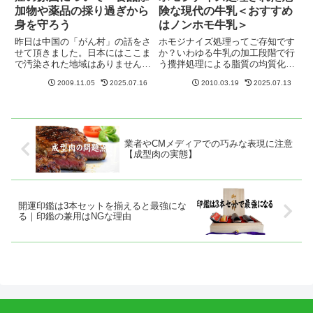
加物や薬品の採り過ぎから
険な現代の牛乳＜おすすめ
身を守ろう
はノンホモ牛乳＞
昨日は中国の「がん村」の話をさ
ホモジナイズ処理ってご存知です
せて頂きました。日本にはここま
か？いわゆる牛乳の加工段階で行
で汚染された地域はありません
う攪拌処理による脂質の均質化で
が、決して無視できない部分もあ
す。攪拌によって脂質を砕く作業
2009.11.05
2025.07.16
2010.03.19
2025.07.13
ります。※昨日の抜粋「陳研究員
ですが、このホモジナイズ処理と
は食品汚染について、家畜に使わ
いうのが実は多くの病気の元とな
れる薬品や肉質向上のための飼料
っているのです。世界のオーガニ
添加剤、野菜やくだものに使われ
ック愛好家の間では「牛乳は飲
る...
む...
業者やCMメディアでの巧みな表現に注意
【成型肉の実態】
開運印鑑は3本セットを揃えると最強にな
る｜印鑑の兼用はNGな理由