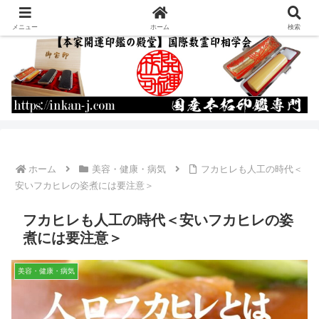
運命を書き換える開運印鑑の作成・通販
メニュー
ホーム
検索
ホーム
美容・健康・病気
フカヒレも人工の時代＜
安いフカヒレの姿煮には要注意＞
フカヒレも人工の時代＜安いフカヒレの姿
煮には要注意＞
美容・健康・病気