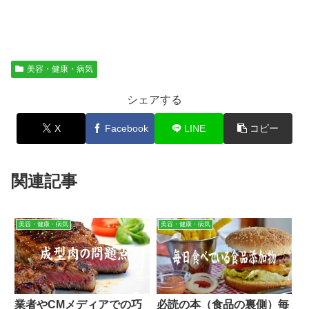
美容・健康・病気
シェアする
X
Facebook
LINE
コピー
関連記事
美容・健康・病気
美容・健康・病気
業者やCMメディアでの巧
必読の本（食品の裏側）毎