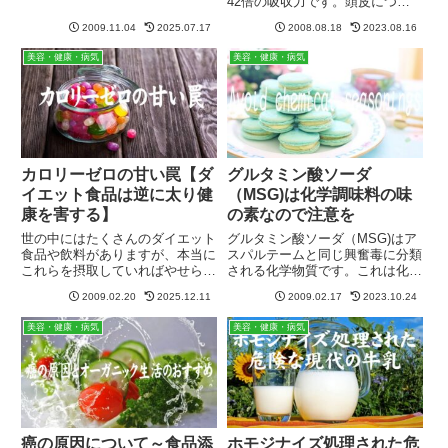
42倍の吸収力です。頭皮につい
特に郊外や農村や貧困地域での死
たシャンプーやリンスに含まれる
亡率が高く、いわゆる産業廃棄物
2009.11.04
2025.07.17
2008.08.18
2023.08.16
成分は40分後に生殖器に到達し
のゴミの捨て場所となってしまっ
ます。もしこれらが石油系化学成
美容・健康・病気
美容・健康・病気
ている地域です。違法投棄の最
分の場合、子宮筋腫や癌、前立腺
終...
肥大や癌の原因となるようです。
カロリーゼロの甘い罠【ダ
グルタミン酸ソーダ
イエット食品は逆に太り健
（MSG)は化学調味料の味
康を害する】
の素なので注意を
世の中にはたくさんのダイエット
グルタミン酸ソーダ（MSG)はア
食品や飲料がありますが、本当に
スパルテームと同じ興奮毒に分類
これらを摂取していればやせられ
される化学物質です。これは化学
るのでしょうか？カロリーゼロカ
調味料としてよく使われています
2009.02.20
2025.12.11
2009.02.17
2023.10.24
ロリー1/2砂糖不使用ノンシュガ
が、頭痛、喘息、てんかん、心臓
ー等、魅力的なイメージで販売さ
異常、うつ病、注意欠陥／多動性
美容・健康・病気
美容・健康・病気
れています。でもダイエットをし
障害（ADHD)の大きな原因にな
ている方って結局は【全くやせ...
ってるとも言われています。
癌の原因について～食品添
ホモジナイズ処理された危