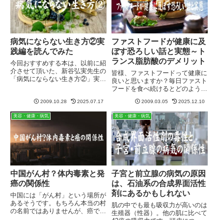
す。
病気にならない生き方②実
ファストフードが健康に及
践編を読んでみた
ぼす恐ろしい話と実態～ト
ランス脂肪酸のデメリット
今回おすすめする本は、以前に紹
介させて頂いた、新谷弘実先生の
皆様、ファストフードって健康に
「病気にならない生き方②」実践
良いと思いますか？毎日ファスト
篇です。赤い表紙の第一弾が有名
フードを食べ続けるとどのように
でそちらの方が売れているようで
なるかご存知でしょうか？ファス
すが、私はむしろこちらの第二弾
2009.10.28
2025.07.17
2009.03.05
2025.12.10
トフード大国であるアメリカに行
の方を読まなければ意味がないと
った事のある人、住んで多くの人
美容・健康・病気
美容・健康・病気
思っています。第一弾はあくま
と会ったことのある人はご存知だ
で...
と思いますが、その太り方は半
端...
中国がん村？体内毒素と発
子宮と前立腺の病気の原因
癌の関係性
は、石油系の合成界面活性
剤にあるかもしれない
中国には「がん村」という場所が
あるそうです。もちろん本当の村
肌の中でも最も吸収力が高いのは
の名前ではありませんが、癌で死
生殖器（性器）。他の肌に比べて
ぬ人が異常に多いのだそうです。