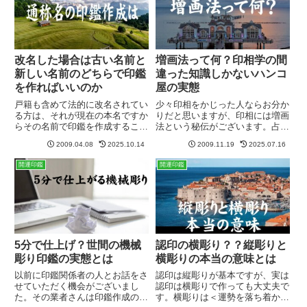
国...
改名した場合は古い名前と
増画法って何？印相学の間
新しい名前のどちらで印鑑
違った知識しかないハンコ
を作ればいいのか
屋の実態
戸籍も含めて法的に改名されてい
少々印相をかじった人ならお分か
る方は、それが現在の本名ですか
りだと思いますが、印相には増画
らその名前で印鑑を作成すること
法という秘伝がございます。占い
になります。一方で戸籍は変更し
を観た後に高額な印鑑を売りつけ
2009.04.08
2025.10.14
2009.11.19
2025.07.16
ておらず、普段は別の名前（通称
る印鑑商法では、この増画法を
名）で生活されている方はどうす
「画数転換」として大々的に宣伝
開運印鑑
開運印鑑
ればよいのでしょうか？通称名で
しています。これは印鑑のフチと
生活している方の印鑑作成この
書体の交わる接触点を1画として
よ...
数...
5分で仕上げ？世間の機械
認印の横彫り？？縦彫りと
彫り印鑑の実態とは
横彫りの本当の意味とは
以前に印鑑関係者の人とお話をさ
認印は縦彫りが基本ですが、実は
せていただく機会がございまし
認印は横彫りで作っても大丈夫で
た。その業者さんは印鑑作成の彫
す。横彫りは＜運勢を落ち着かせ