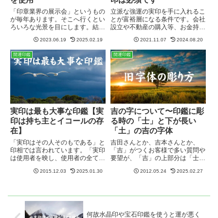
「印章業界の展示会」というもの
立派な強運の実印を手に入れるこ
が毎年あります。そこへ行くとい
とが富裕層になる条件です。会社
ろいろな光景を目にします。結局
設立や不動産の購入等、お金持ち
はハンコ屋というのは商売なの
が新たにお金を増やすのに必要な
2023.06.19
2025.02.19
2021.11.07
2024.08.20
で、売れるかどうかが一番重要な
事業には必ず実印が必要であり、
んですね。私のように本気で開運
実印がないということはその世界
開運印鑑
開運印鑑
印鑑を作っている人はほぼいませ
に入るスタートラインにすら立っ
ん。出来もしない適当な鑑定で
ていないことを意味します。
す。
実印は最も大事な印鑑【実
吉の字について〜印鑑に彫
印は持ち主とイコールの存
る時の「士」と下が長い
在】
「土」の吉の字体
「実印はその人そのもである」と
吉田さんとか、吉本さんとか、
印相では言われています。「実印
「吉」がつくお客様で多い質問や
は使用者を映し、使用者の全てが
要望が、「吉」の上部分は「士」
実印に現れる」と。良い印相で素
ではなく「土」です、というもの
2015.12.03
2025.01.30
2012.05.24
2025.02.27
材・書体・八方位の調和が取れて
です。「下の棒が長いので、下を
いる実印は使用者の充実した人生
必ず長くしてほしい」ということ
を創造してくれます。実印は目標
なのですが。まあ細かいことです
を作るそしてもう一つ大事なこ
が、ご本人様からみれば、重要な
と...
こ...
何故水晶印や宝石印鑑を使うと運が悪く