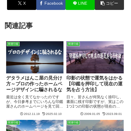
X
Facebook
LINE
コピー
関連記事
開運印鑑
開運印鑑
デタラメはんこ屋の見分け
印影の状態で運気をはかる
方～プロの作ったホームペ
【印鑑を押印して現在の運
ージデザインに騙されるな
気を占う方法】
最近は全く見てなかったのです
日々、皆さんが何気なく捺印し、
が、今日参考までにいろんな印鑑
書面に残す印影ですが、実はこの
屋さんのホームページを見て回っ
1つ1つの印影の状態が現在の皆
てみました。ホームページのデザ
さんの運気の状況を表しているの
2012.11.19
2025.02.10
2009.01.05
2023.09.01
インの進化には目を見張るものが
です。このページでは印鑑を押し
あります。「プロに頼めばここま
て、印影の濃淡やかすれなどか
開運印鑑
開運印鑑
でのデザイン性の高いサイトがで
ら、今現在の自分自身の運勢の状
きるのか？」と驚くばかりです。
態を占う方法を紹介します。