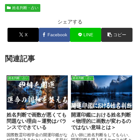
姓名判断・占い
シェアする
X
Facebook
LINE
コピー
関連記事
姓名判断・占い
姓名判断・占い
姓名判断で画数が悪くても
開運印鑑における姓名判断
問題ない理由～運勢はバラ
＜物理的に画数が変わるの
ンスでできている
ではない意味とは＞
国際数霊印相学会の開運印鑑がな
占い師に姓名判断をしてもらい、
ぜ効果があるかというと、名前だ
開運印鑑を購入するケースが多々