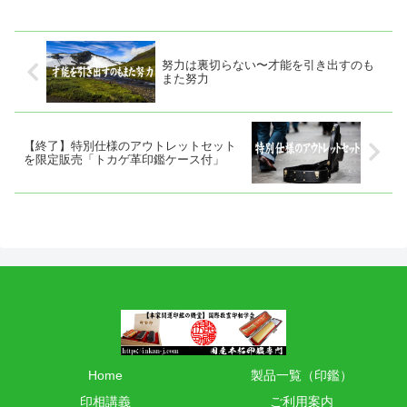
上のような質問をよく受けます。
運印鑑を作っているのではなく、
果たして占い鑑定上で名前や画数
どこかの制作会社に注文をしてい
が良くないと判断された場合、
るのです。当たり前です。普通...
印...
努力は裏切らない〜才能を引き出すのも
また努力
【終了】特別仕様のアウトレットセット
を限定販売「トカゲ革印鑑ケース付」
Home
製品一覧（印鑑）
印相講義
ご利用案内