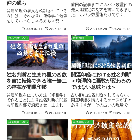
仰の過ち
前回の記事までにカバラ数霊術の
先天運鑑定の見方を書いてきまし
開運印鑑の購入を検討されている
た。カバラ数霊術だけでなく、占
方には、それなりに運命学の勉強
星術等の生年月日を元に鑑定する
をしていっらしゃる方も大勢いら
のは先天運になりますが、この先
っしゃいます。しかし、ある程度
天運の結果に囚われてしまい過ぎ
2009.03.11
2025.12.10
2024.05.28
2024.08.12
の知識があるがために、いろいろ
ると人生はうまく機能しなくなっ
気にし過ぎてかえってなかなか購
姓名判断・占い
姓名判断・占い
てしまいます。開運印鑑の作成
入に踏み切れない方もいるようで
時...
す。その一つが【方位】です。
印...
姓名判断と生まれ星の凶数
開運印鑑における姓名判断
を吉に転換できる唯一無二
＜物理的に画数が変わるの
の存在が開運印鑑
ではない意味とは＞
開運印鑑を正しい方法（印相学）
占い師に姓名判断をしてもらい、
で作ることにより姓名判断の問題
開運印鑑を購入するケースが多々
も印鑑内部で消滅させ、生まれ星
ありますが、その占いの現場では
の問題も印鑑内部で補正し、さら
誤った鑑定方法が多々行われてい
2023.05.26
2024.08.13
2012.07.19
2025.02.13
に本来なかった運気を注入するこ
るようです。「画数が悪いから、
ともできます。これだけ万能な開
印鑑で画数転換をすれば良くな
姓名判断・占い
姓名判断・占い
運ツールや風水グッズは、開運印
る」等、の悪質なケースもあり
鑑をおいて他にはありません。
「印鑑を買わなければ結婚はでき
ない...