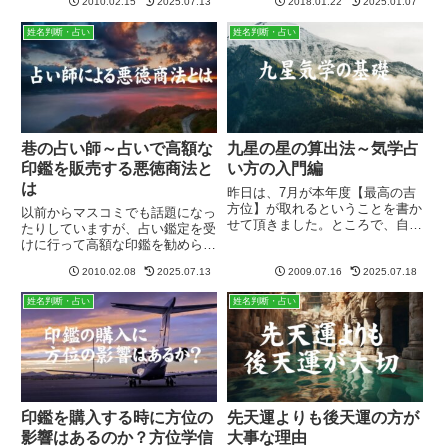
うかなーと信用してしまいます
2010.02.15
2025.07.13
2018.01.22
2025.01.07
ログに書かせていただきます。※
が、ここが問題なのです。何でも
著書「印鑑は最強開運ツール」を
姓名判断・占い
姓名判断・占い
かんでも24画や31画は間違い文
読めば、ほぼ質問は沸いてこない
字に...
ようになっていますので、まずは
ご...
巷の占い師～占いで高額な
九星の星の算出法～気学占
印鑑を販売する悪徳商法と
い方の入門編
は
昨日は、7月が本年度【最高の吉
方位】が取れるということを書か
以前からマスコミでも話題になっ
せて頂きました。ところで、自分
たりしていますが、占い鑑定を受
がどの星に該当するのか分からな
けに行って高額な印鑑を勧められ
い人のために、気学の基本的事項
るケースがよくあり、注意が必要
ですが、書かせて頂きます。九星
2010.02.08
2025.07.13
2009.07.16
2025.07.18
です。いわゆる印鑑商法と呼ばれ
気学の基礎講座占いの世界では、
るものですが、基本的には占いを
姓名判断・占い
姓名判断・占い
2/4の立春に始まり、2/3の...
観ることよりも「いかに高額な印
鑑販売に結びつけるか」に執着
し...
印鑑を購入する時に方位の
先天運よりも後天運の方が
影響はあるのか？方位学信
大事な理由