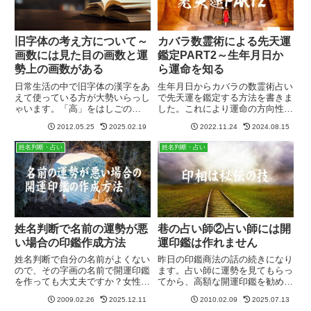
旧字体の考え方について～
カバラ数霊術による先天運
画数には見た目の画数と運
鑑定PART2～生年月日か
勢上の画数がある
ら運命を知る
日常生活の中で旧字体の漢字をあ
生年月日からカバラの数霊術占い
えて使っている方が大勢いらっし
で先天運を鑑定する方法を書きま
ゃいます。「高」をはしごの
した。これにより運命の方向性や
「髙」で使用したり、「崎」を立
生まれ持った性格の傾向を知るこ
2012.05.25
2025.02.19
2022.11.24
2024.08.15
の「﨑」で使う等です。渡辺さん
とができます。しかし人の運勢は
の「辺」も「邊」「邉」等、いろ
先天運だけで決まるものではな
姓名判断・占い
姓名判断・占い
いろな変化の形があります。これ
く、名前も含め本人の努力と志で
ら旧字体は印相体の書体に変化さ
も変えていくことが出来ます。
せた...
姓名判断で名前の運勢が悪
巷の占い師②占い師には開
い場合の印鑑作成方法
運印鑑は作れません
姓名判断で自分の名前がよくない
昨日の印鑑商法の話の続きになり
ので、その字画の名前で開運印鑑
ます。占い師に運勢を見てもらっ
を作っても大丈夫ですか？女性で
てから、高額な開運印鑑を勧めら
すが、画数がよくないので、名字
れる場合は、その印鑑は100％外
2009.02.26
2025.12.11
2010.02.09
2025.07.13
で銀行印を作りたいのですが？以
注です。つまり、その占い師が開