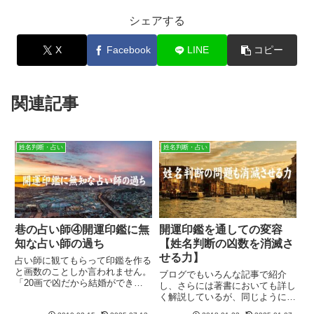
シェアする
X
Facebook
LINE
コピー
関連記事
姓名判断・占い
姓名判断・占い
巷の占い師④開運印鑑に無
開運印鑑を通しての変容
知な占い師の過ち
【姓名判断の凶数を消滅さ
せる力】
占い師に観てもらって印鑑を作る
と画数のことしか言われません。
ブログでもいろんな記事で紹介
「20画で凶だから結婚ができな
し、さらには著書においても詳し
い。31画の印鑑にしましょ
く解説しているが、同じように質
う！」と。具体的に言われるとそ
問が後を絶たないため、改めてブ