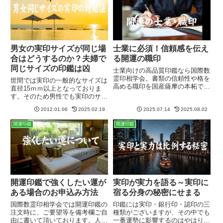
子...
の吉凶も分かれてしまうのです。
男女の実印サイズが同じ場
士業に必須！信頼感を伝え
合はどうするのか？夫婦で
る開運の職印
同じサイズの印鑑は凶
士業向けの高品質印鑑なら国際数
霊印相学会。書類の信頼性や格を
世間では実印の一般的なサイズは
高める職印を国産薩摩の本柘で作
直径15ｍｍ以上となっておりま
成。印材・書体・彫刻の品質にこ
す。そのため男性でも実印のサイ
だわり、弁護士・司法書士・行政
ズが直径15ｍｍの方が大勢いま
書士・土地家屋調査士などプロフ
2012.01.06
2025.02.19
2025.07.14
2025.08.02
す。特にこれでも問題はないので
ェッショナルの信頼に応える仕上
すが、夫婦の実印サイズのバラン
開運印鑑
開運印鑑
がり。信用を高め開運に導きます
スを考える時に、どうしても支障
が出てきてしまいます。女性の
実...
開運印鑑で強くしたい運が
実印が実力を語る～実印に
ある場合のお申込み方法
宿る分身の秘密にせまる
国際数霊印相学会では開運印鑑の
印鑑には実印・銀行印・認印の三
注文時に、ご要望等を備考欄ご自
種類がございますが、その中でも
由に書いて頂いております。人そ
一番運勢に影響するのはやはり