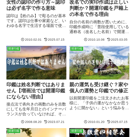
女性の認印の作り方～認印
改名での実印作成は正しい
は必ず名字で作る意味
判断か？開運印鑑を戸籍上
の本名で作る理由
認印は【姓のみ】で彫るのが基本
です。認印は仕事や家庭など、い
自分の名前の画数が悪いために、
わゆる名字で生活する場面で使う
印鑑作成時に「普段使用している
印鑑ですので、姓のみが一番ピタ
通称名（改名した名前）で開運印
リとくるのです。例えば宅急便の
鑑を作りたい」という方もおられ
受け取り印の捺印に「名前のみの
2010.02.01
2025.07.15
2010.10.06
2025.03.05
ます。「改名の名前で作った方が
はんこ」って変ですよね？仕事で
いいのでしょうか？」と。しかし
開運印鑑
開運印鑑
も書類の欄に【京子】なんて捺
答えは「ノー」となります。開運
印...
印鑑には改名効果ある印鑑には
改...
印鑑は姓名判断ではありま
親の運気も受け継ぐ？家や
せん【増画法では開運印鑑
個人の運勢と印鑑での修正
にならない理由】
以前開運印鑑をご注文されたお客
様に、「子供の運がなかなか思う
接点法で表向きの画数のみを吉数
ように開かない」という悩みをお
にしても生年月日とのインナーバ
持ちの方がおられました。その
ランスが合っていなければ、その
後、親子で印鑑を購入されたので
印鑑は画数が吉でもマイナス作用
すが、お子様の数霊を調べるとそ
2008.08.20
2023.07.21
2010.01.20
2025.07.15
を及ぼします。画数の運勢に占め
れほど運勢は悪くない。そこで今
る割合は小さいということ、また
開運印鑑
開運印鑑
度は奥様の方を鑑定してみると、
生年月日とのバランス次第で画数