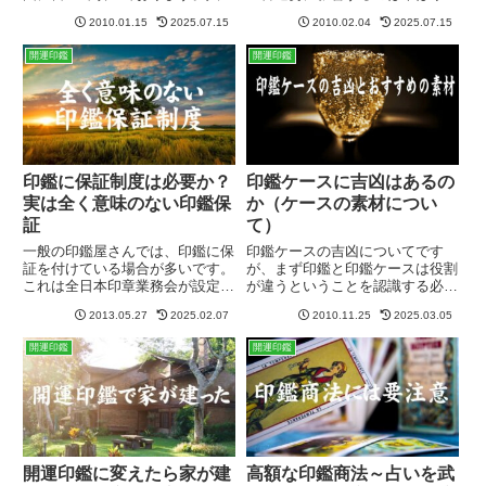
れぞれ悩みがあり、または将来の
【実印】です。実印は【その人そ
2010.01.15
2025.07.15
2010.02.04
2025.07.15
目標を持って当店に来られますの
のもの】ということができます。
で、私に伝えるためのスペースを
霊能者も認める実印の秘密とは以
開運印鑑
開運印鑑
設けているわけです。強くしたい
前にある世界的霊能者が印鑑を霊
運を伝える場合の注意事項備考
眼（れいがん）で見たところ、そ
欄...
の...
印鑑に保証制度は必要か？
印鑑ケースに吉凶はあるの
実は全く意味のない印鑑保
か（ケースの素材につい
証
て）
一般の印鑑屋さんでは、印鑑に保
印鑑ケースの吉凶についてです
証を付けている場合が多いです。
が、まず印鑑と印鑑ケースは役割
これは全日本印章業務会が設定し
が違うということを認識する必要
ている保証で、個人・法人とも
があります。印鑑には使用者の魂
2013.05.27
2025.02.07
2010.11.25
2025.03.05
に、登録されている実印と銀行印
が宿ります。それ故に印鑑の素材
にのみ適用されます。（5000円
や書体の【相】が運勢に影響する
開運印鑑
開運印鑑
以下の印鑑は保証外）認印も使用
のです。だから国際数霊印相学会
頻度が高いため、保証外です
では、天然素材の生きた印材であ
ね。...
る...
開運印鑑に変えたら家が建
高額な印鑑商法～占いを武