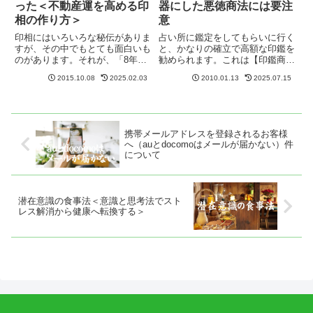
った＜不動産運を高める印
器にした悪徳商法には要注
相の作り方＞
意
印相にはいろいろな秘伝がありま
占い所に鑑定をしてもらいに行く
すが、その中でもとても面白いも
と、かなりの確立で高額な印鑑を
のがあります。それが、「8年以
勧められます。これは【印鑑商
内に家が建つ」という印相です。
法】といってマスコミでも取り上
2015.10.08
2025.02.03
2010.01.13
2025.07.15
家が建つ印相の極意最初にこの秘
げられていますが、占い鑑定で悪
密を知った時は、「ええーー！」
い運命を強調し、「印鑑を購入す
という驚きでしかなかったのです
れば難を逃れられる」「印鑑を買
が、実際に自分もすぐに家を建
わないと結婚できない」などと恐
て...
怖...
携帯メールアドレスを登録されるお客様
へ（auとdocomoはメールが届かない）件
について
潜在意識の食事法＜意識と思考法でスト
レス解消から健康へ転換する＞