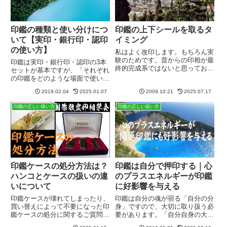
印鑑の種類と使い分けにつ
印鑑の上下シールを取るタ
いて【実印・銀行印・認印
イミング
の使い方】
私はよく改印します。もちろん実
験のためです。昔からの印相が最
印鑑は実印・銀行印・認印の3本
終的完成系ではないと思っており
セットが基本ですが、「それぞれ
ますので、常によりよい手法を考
の印鑑をどのような場面で使い分
え、そのために自分自身を実験材
ければいいのか？」という質問も
料にして、どのような変化が現れ
2019.02.04
2025.01.07
2009.10.21
2025.07.17
多いので、それぞれの印鑑の使い
るか確認しております。最近もい
道を簡単にまとめてみました。実
印鑑の正しい扱い方
印鑑の正しい扱い方
ろいろ実印を作り変えておりま
印を使う場面土地や家（不動産）
し...
を購入する車を購入する会社を
設...
印鑑ケースの処分方法は？
印鑑は自分で押印する｜心
ハンコとケースの扱いの違
のプラスエネルギーが印鑑
いについて
に好影響を与える
印鑑ケースが壊れてしまったり、
印鑑は自分の魂が宿る「自分の分
買い替えによって不要になった印
身」ですので、大切に取り扱う必
鑑ケースの処分に関するご質問も
要があります。「自分自身の大切
よくいただきます。一般的なハン
なデリケートな魂」を扱うような