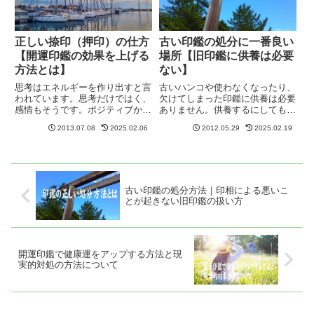
正しい捺印（押印）の仕方
古い印鑑の処分に一番良い
【開運印鑑の効果を上げる
場所【旧印鑑に供養は必要
方法とは】
ない】
思考はエネルギーを作り出すと言
古いハンコや使わなくなったり、
われています。思考だけではく、
欠けてしまった印鑑に供養は必要
感情もそうです。ポジティブから
ありません。供養するにしてもど
ネガティブ、明るさのトーンの位
こでも良いわけではありません。
2013.07.08
2025.02.06
2012.05.29
2025.02.19
置によって周波数が異なり、振動
日本最も清々しく神気に満ちて威
エネルギーとなって伝達するそう
厳があり、格式が高い場所で正し
です。悲しいドラマなどの台詞で
く処分されるのがベストです。そ
我々は貰い泣きしてしまうこと
れが伊勢神宮でのお焚き上げ。
も...
古い印鑑の処分方法｜印相による悪いこ
とが起きない旧印鑑の扱い方
開運印鑑で健康運をアップする方法と現
実的対処の方法について