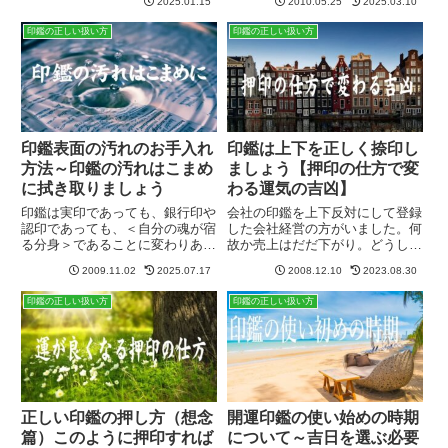
2025.01.15
2010.05.25
2025.03.10
コを使用している方でしたら、縁
ものだとお考え下さい。大切に思
起物という認識がないため何も考
う心がプラスのエネルギーを発動
印鑑の正しい扱い方
印鑑の正しい扱い方
えずに捨ててしまっていると思い
させる「デリケートで繊細な大切
ますが、開運印鑑を使っている
なもの」そのように思えば雑な
方...
扱...
印鑑表面の汚れのお手入れ
印鑑は上下を正しく捺印し
方法～印鑑の汚れはこまめ
ましょう【押印の仕方で変
に拭き取りましょう
わる運気の吉凶】
印鑑は実印であっても、銀行印や
会社の印鑑を上下反対にして登録
認印であっても、＜自分の魂が宿
した会社経営の方がいました。何
る分身＞であることに変わりあり
故か売上はだだ下がり。どうしよ
ません。ハンコ本体は「自分の
うもなくなって相談に来られまし
2009.11.02
2025.07.17
2008.12.10
2023.08.30
体」と思っていただければ分かり
た。そこで発覚したのが登録印鑑
やすいでしょうか。押印したらま
の上下逆だったのです。すぐに真
印鑑の正しい扱い方
印鑑の正しい扱い方
ずお手入れを印鑑を押印したら、
っすぐに戻したところ、会社の業
まずは綺麗にお手入れをすること
績はぐんぐんよくなったのです。
が...
正しい印鑑の押し方（想念
開運印鑑の使い始めの時期
篇）このように押印すれば
について～吉日を選ぶ必要