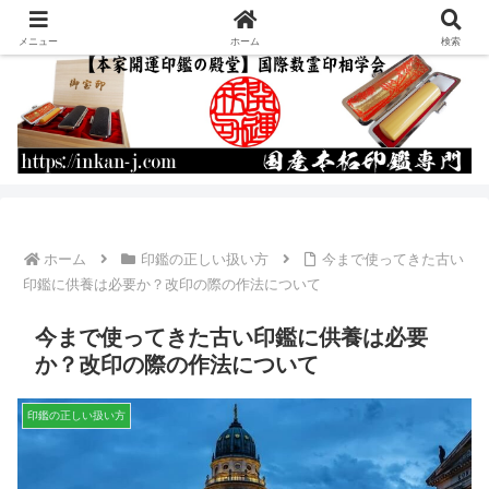
運命を書き換える開運印鑑の作成・通販
メニュー
ホーム
検索
ホーム
印鑑の正しい扱い方
今まで使ってきた古い
印鑑に供養は必要か？改印の際の作法について
今まで使ってきた古い印鑑に供養は必要
か？改印の際の作法について
印鑑の正しい扱い方