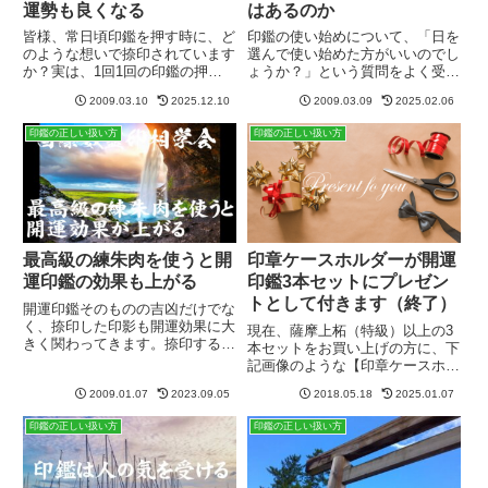
運勢も良くなる
はあるのか
皆様、常日頃印鑑を押す時に、ど
印鑑の使い始めについて、「日を
のような想いで捺印されています
選んで使い始めた方がいいのでし
か？実は、1回1回の印鑑の押し
ょうか？」という質問をよく受け
方次第でも、運勢は変わってくる
ます。やはり開運物（縁起物）で
2009.03.10
2025.12.10
2009.03.09
2025.02.06
ものです。押印する時の想念が開
すので、使い初めの作法とか、使
運印鑑に宿る印鑑を押すたびに、
い初めの日取り（吉日）なんか
印鑑の正しい扱い方
印鑑の正しい扱い方
使用者の【想い】と【気】が印鑑
を、皆さん気になさるようです。
の体内に蓄積されていきます。
でもこれって非常に日本的な考え
捺...
方...
最高級の練朱肉を使うと開
印章ケースホルダーが開運
運印鑑の効果も上がる
印鑑3本セットにプレゼン
トとして付きます（終了）
開運印鑑そのものの吉凶だけでな
く、捺印した印影も開運効果に大
現在、薩摩上柘（特級）以上の3
きく関わってきます。捺印すると
本セットをお買い上げの方に、下
いうことは、幸運の波動を宿した
記画像のような【印章ケースホル
大吉の分身を増やすことなので
ダー】をプレゼントしています。
す。安物は良くなく、厳選された
2009.01.07
2023.09.05
2018.05.18
2025.01.07
男性用： 黒女性用： 赤在庫が
素材で作られた最高級の朱肉が印
なくなり次第、こちらのプレゼン
印鑑の正しい扱い方
印鑑の正しい扱い方
鑑のよさを引き立てるのです。
ト企画は終了致します。このキャ
ンペーンは終了しました。牛革
で...