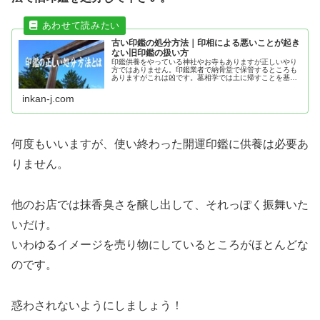
古い印鑑の処分方法｜印相による悪いことが起き
ない旧印鑑の扱い方
印鑑供養をやっている神社やお寺もありますが正しいやり
方ではありません。印鑑業者で納骨堂で保管するところも
ありますがこれは凶です。墓相学では土に帰すことを基本
としそのため納骨堂は凶です。印鑑にはも魂が宿りますの
で自然に帰さなくてはいけません。
inkan-j.com
何度もいいますが、使い終わった開運印鑑に供養は必要あ
りません。
他のお店では抹香臭さを醸し出して、それっぽく振舞いた
いだけ。
いわゆるイメージを売り物にしているところがほとんどな
のです。
惑わされないようにしましょう！