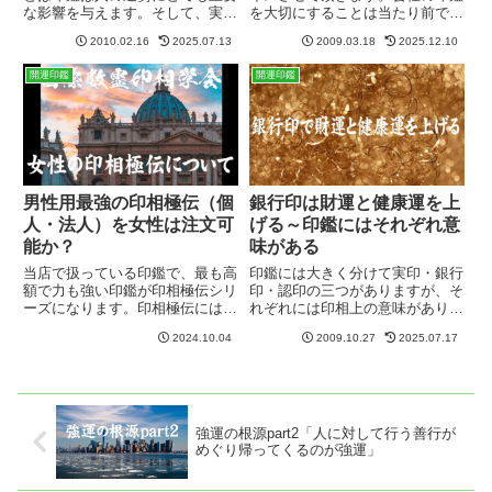
な影響を与えます。そして、実
を大切にすることは当たり前です
印・銀行印・認印の中で最も強力
が、経営者は個人の印鑑も大切に
2010.02.16
2025.07.13
2009.03.18
2025.12.10
に運気に影響を与えるのが”実
する必要があります。何故なら、
印”になります。「実印は使わな
会社の運気は、イコール経営者の
開運印鑑
開運印鑑
いから」等の理由で実印を持たな
運気と連動しているからです。会
い人も多いのですが、これは大変
社の名前だけで組織の運が決ま
な問...
る...
男性用最強の印相極伝（個
銀行印は財運と健康運を上
人・法人）を女性は注文可
げる～印鑑にはそれぞれ意
能か？
味がある
当店で扱っている印鑑で、最も高
印鑑には大きく分けて実印・銀行
額で力も強い印鑑が印相極伝シリ
印・認印の三つがありますが、そ
ーズになります。印相極伝には下
れぞれには印相上の意味があり、
記のラインナップがあります。印
その意味(象意）の特徴を最大限
2024.10.04
2009.10.27
2025.07.17
相極伝シリーズ男性用3本セット
に発揮するために数霊による寸法
特AA同単品（実印・銀行印・認
が決められています。何でもよい
印）会社印3本セット特A・特AA
訳ではございません。さらには彫
同単品（代表者印・銀行印・角...
り方にも規則があるものです。
銀...
強運の根源part2「人に対して行う善行が
めぐり帰ってくるのが強運」