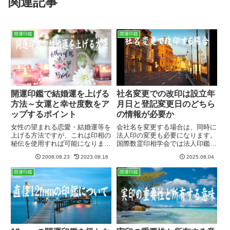
関連記事
開運印鑑
開運印鑑
開運印鑑で結婚運を上げる
社名変更での改印は設立年
方法～女運と幸せ度数をア
月日と登記変更日のどちら
ップするポイント
の情報が必要か
女性の望まれる恋愛・結婚運等を
会社名を変更する場合は、同時に
上げる方法ですが、これは印相の
法人印の変更も必要になります。
秘伝を使用すれば可能になりま
国際数霊印相学会では法人印鑑を
す。印相には女性の幸せに関する
作る際に設立年月日の入力を必須
2008.08.23
2023.08.16
2025.08.04
ポイント（ツボ）がありまして、
にしていますが、これは人でいう
ズバリそこにエネルギーを集中さ
ところの誕生日に該当するからで
開運印鑑
開運印鑑
せる彫り方をすればその運気を強
す。人の一生の運気の多くは誕生
く押し出すことが可能になりま
日によって決まってきますが、
す。
会...