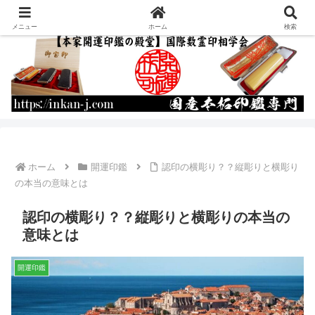
運命を書き換える開運印鑑の作成・通販
メニュー
ホーム
検索
ホーム
開運印鑑
認印の横彫り？？縦彫りと横彫り
の本当の意味とは
認印の横彫り？？縦彫りと横彫りの本当の
意味とは
開運印鑑