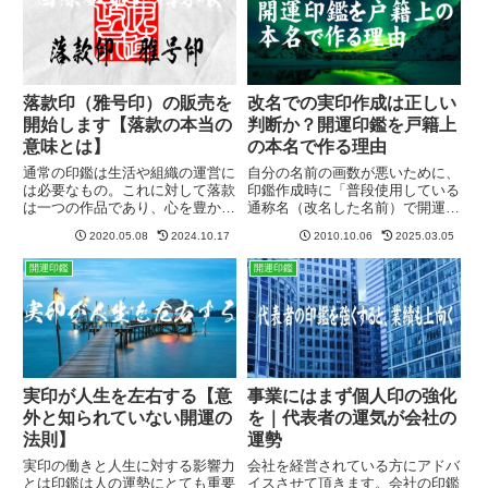
す。開運印鑑が流行ると普通のハ
象牙のような硬い素材であっても
ン...
落...
落款印（雅号印）の販売を
改名での実印作成は正しい
開始します【落款の本当の
判断か？開運印鑑を戸籍上
意味とは】
の本名で作る理由
通常の印鑑は生活や組織の運営に
自分の名前の画数が悪いために、
は必要なもの。これに対して落款
印鑑作成時に「普段使用している
は一つの作品であり、心を豊かに
通称名（改名した名前）で開運印
する物。その人の魂が求める理想
鑑を作りたい」という方もおられ
2020.05.08
2024.10.17
2010.10.06
2025.03.05
とする自分を落款を通して発信で
ます。「改名の名前で作った方が
きる、完全なる個人の自由を表現
いいのでしょうか？」と。しかし
開運印鑑
開運印鑑
する場が落款印なのです。当店で
答えは「ノー」となります。開運
は落款印を開運印鑑にして販売。
印鑑には改名効果ある印鑑には
改...
実印が人生を左右する【意
事業にはまず個人印の強化
外と知られていない開運の
を｜代表者の運気が会社の
法則】
運勢
実印の働きと人生に対する影響力
会社を経営されている方にアドバ
とは印鑑は人の運勢にとても重要
イスさせて頂きます。会社の印鑑